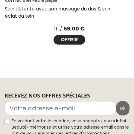
Coffret bien-être papa
Soin détente avec son massage du dos & soin
éclat du tein
Prix
59,00 €
1h /
OFFRIR
RECEVEZ NOS OFFRES SPÉCIALES
ok
En validant votre inscription, vous acceptez que « Infini
Beauté» mémorise et utilise votre adresse email dans le
but de vous envoyer des lettres d'informations.