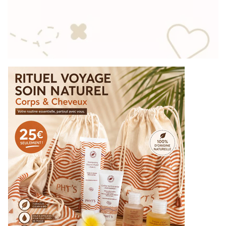
Onglerie
Bronzage
Epilation définitive
Enfants / Ados
Homme