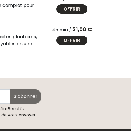
oin complet pour
OFFRIR
Prix
31,00 €
45 min /
sités plantaires,
OFFRIR
oyables en une
S’abonner
nfini Beauté»
t de vous envoyer