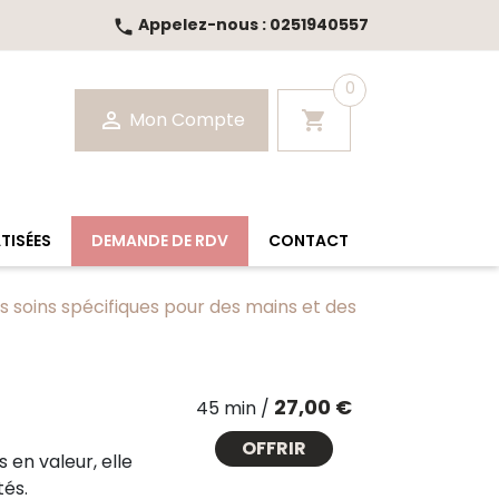
Appelez-nous :
0251940557
call
0

Mon Compte
shopping_cart
ATISÉES
DEMANDE DE RDV
CONTACT
s soins spécifiques pour des mains et des
Prix
27,00 €
45 min /
OFFRIR
en valeur, elle
tés.