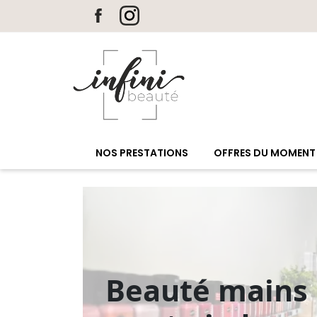
Panneau de gestion des cookies
Les soins du corps
Nos massages bien-être
Les soins du visage
NOS PRESTATIONS
OFFRES DU MOMENT
Cabine Duo, Hammam et SPA
Minceur
Maquillage, Cils et Regard
Epilations
Beauté mains
Beauté mains et pieds