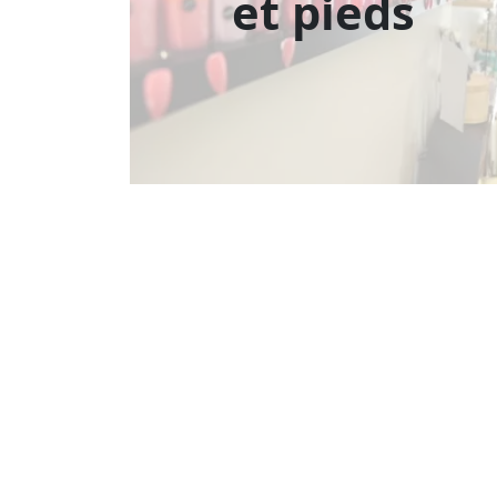
et pieds
Onglerie
Bronzage
Epilation définitive
Enfants / Ados
Homme