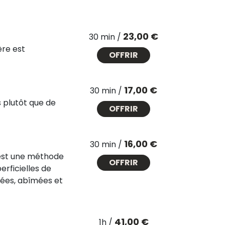
Prix
23,00 €
30 min /
ère est
OFFRIR
Prix
17,00 €
30 min /
s plutôt que de
OFFRIR
Prix
16,00 €
30 min /
'est une méthode
OFFRIR
rficielles de
tées, abîmées et
Prix
41,00 €
1h /