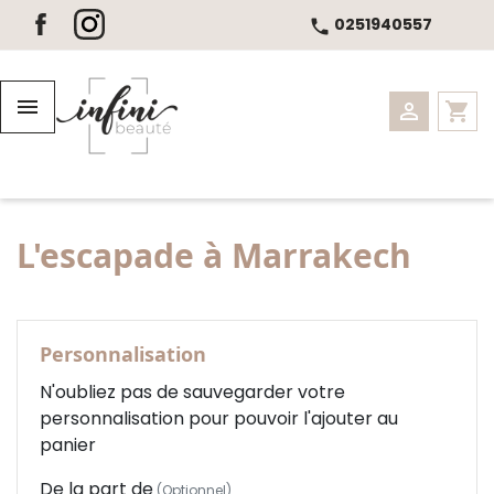
Panneau de gestion des cookies
0251940557
call
Les soins du corps


shopping_cart
Nos massages bien-être
Les soins du visage
L'escapade à Marrakech
Cabine Duo, Hammam et SPA
Minceur
Personnalisation
Maquillage, Cils et Regard
N'oubliez pas de sauvegarder votre
personnalisation pour pouvoir l'ajouter au
Epilations
panier
Beauté mains et pieds
De la part de
(Optionnel)