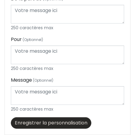
Onglerie
Bronzage
250 caractères max
Pour
(Optionnel)
Epilation définitive
Enfants / Ados
250 caractères max
Homme
Message
(Optionnel)
250 caractères max
Enregistrer la personnalisation