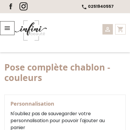
Panneau de gestion des cookies
0251940557
call
Les soins du corps


shopping_cart
Nos massages bien-être
Les soins du visage
Pose complète chablon -
Cabine Duo, Hammam et SPA
couleurs
Minceur
Maquillage, Cils et Regard
Personnalisation
Epilations
N'oubliez pas de sauvegarder votre
personnalisation pour pouvoir l'ajouter au
Beauté mains et pieds
panier