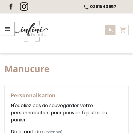
Panneau de gestion des cookies
0251940557
call
Les soins du corps


shopping_cart
Nos massages bien-être
Les soins du visage
Manucure
Cabine Duo, Hammam et SPA
Minceur
Personnalisation
Maquillage, Cils et Regard
N'oubliez pas de sauvegarder votre
personnalisation pour pouvoir l'ajouter au
Epilations
panier
Beauté mains et pieds
De la part de
(Optionnel)