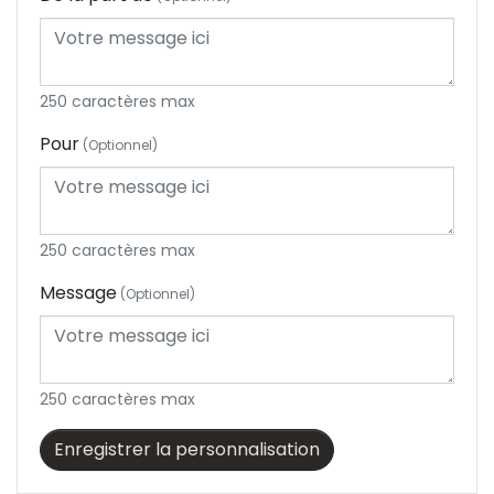
Onglerie
Bronzage
250 caractères max
Pour
(Optionnel)
Epilation définitive
Enfants / Ados
250 caractères max
Homme
Message
(Optionnel)
250 caractères max
Enregistrer la personnalisation